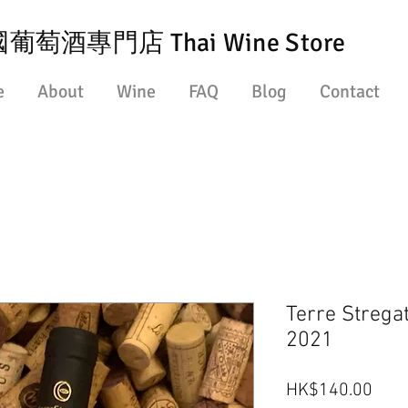
葡萄酒專門店 Thai Wine Store
e
About
Wine
FAQ
Blog
Contact
Terre Strega
2021
價
HK$140.00