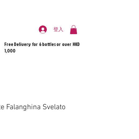
登入
Free Delivery for 6 bottles or over HKD
1,000
te Falanghina Svelato