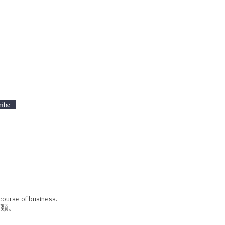
ribe
 course of business.
酒類。