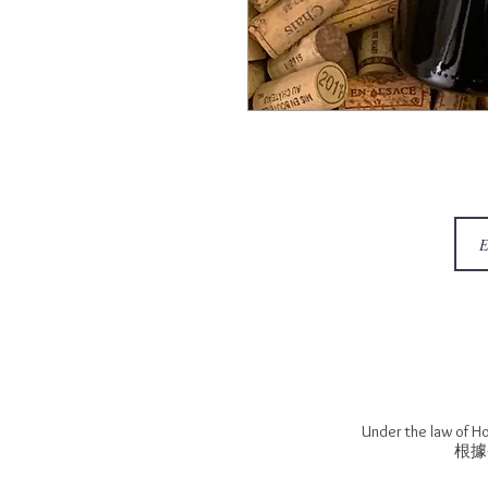
Under the law of Ho
根據