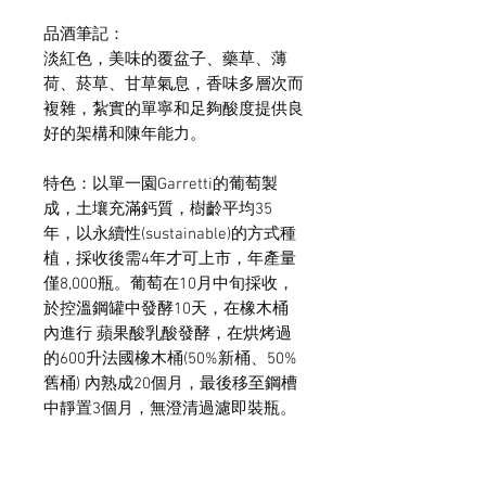
品酒筆記：
淡紅色，美味的覆盆子、藥草、薄
荷、菸草、甘草氣息，香味多層次而
複雜，紮實的單寧和足夠酸度提供良
好的架構和陳年能力。
特色：以單一園Garretti的葡萄製
成，土壤充滿鈣質，樹齡平均35
年，以永續性(sustainable)的方式種
植，採收後需4年才可上市，年產量
僅8,000瓶。葡萄在10月中旬採收，
於控溫鋼罐中發酵10天，在橡木桶
內進行 蘋果酸乳酸發酵，在烘烤過
的600升法國橡木桶(50%新桶、50%
舊桶) 內熟成20個月，最後移至鋼槽
中靜置3個月，無澄清過濾即裝瓶。