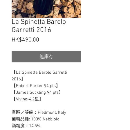
La Spinetta Barolo
Garretti 2016
價
HK$490.00
格
無庫存
【La Spinetta Barolo Garretti
2016】
【Robert Parker 94 pts】
【James Suckling 94 pts】
【Vivino-4.2星】
產區／等級：Piedmont, Italy
葡萄品種: 100% Nebbiolo
酒精度：14.5%