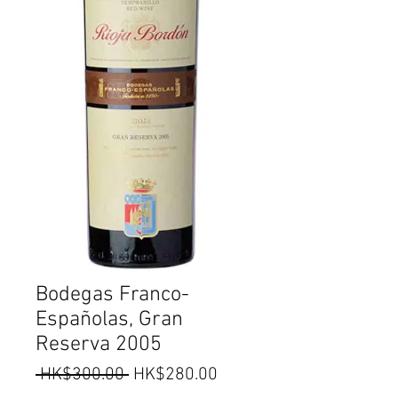
Bodegas Franco-
Españolas, Gran
Reserva 2005
一
促
 HK$300.00 
HK$280.00
般
銷