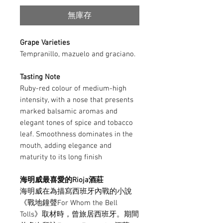
價
價
無庫存
格
格
Grape Varieties
Tempranillo, mazuelo and graciano.
Tasting Note
Ruby-red colour of medium-high
intensity, with a nose that presents
marked balsamic aromas and
elegant tones of spice and tobacco
leaf. Smoothness dominates in the
mouth, adding elegance and
maturity to its long finish
海明威最喜愛的Rioja酒莊
海明威在為描寫西班牙內戰的小說
《戰地鐘聲For Whom the Bell
Tolls》取材時，曾旅居西班牙。期間